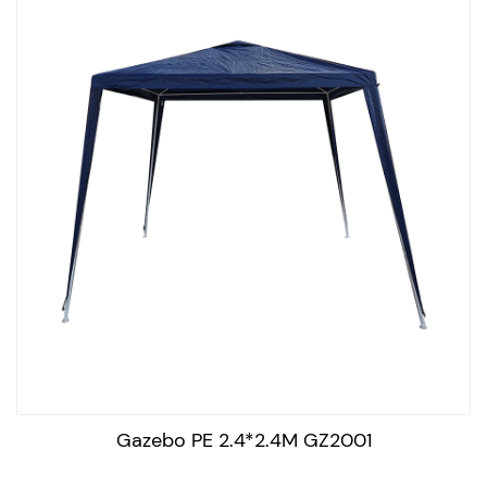
utilizan en una variedad de entornos y eventos al aire
libre, como viajes de campamento, picnics al aire libre,
eventos deportivos, mercados al aire libre y más.
También se pueden utilizar en entornos residenciales
para entretenimiento al aire libre, proporcionando un
área sombreada para comidas al aire libre y relajarse.
En conclusión, los cenadores portátiles al aire libre son
estructuras versátiles que ofrecen protección contra los
elementos y deben cumplir con los estándares
específicos para garantizar su seguridad y calidad. Se
usan ampliamente en varias aplicaciones al aire libre y
proporcionan una solución para disfrutar de la manera
al aire libre.
Gazebo PE 2.4*2.4M GZ2001