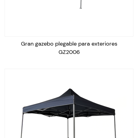
útil, como la red de mosquitos o las cubiertas
impermeables.
Un gabezo al aire libre es un tipo de estructura similar a
la tienda de campaña que se utiliza para proporcionar
sombra y refugio de los elementos, como el sol, el viento
Gran gazebo plegable para exteriores
y la lluvia. Por lo general, consiste en un marco de metal
GZ2006
y un dosel hecho de tela o malla, que se puede
ensamblar y desmontar fácilmente para el
almacenamiento y el transporte. El cenador funciona al
proporcionar sombra y protección del sol y la lluvia, lo
que permite a las personas disfrutar del aire libre
incluso en días calurosos, soleados o lluviosos. Algunos
modelos también pueden presentar paneles laterales
para privacidad adicional y protección del viento.