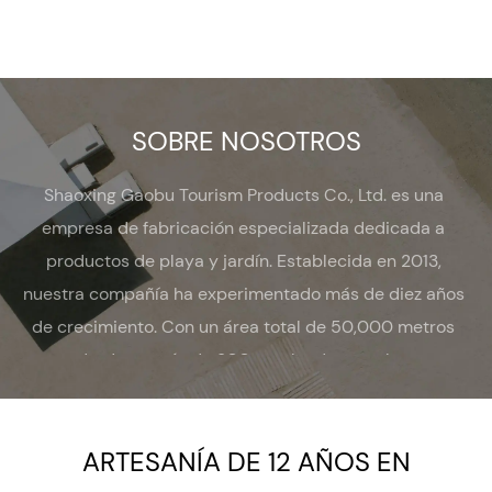
SOBRE NOSOTROS
Shaoxing Gaobu Tourism Products Co., Ltd. es una
empresa de fabricación especializada dedicada a
productos de playa y jardín. Establecida en 2013,
nuestra compañía ha experimentado más de diez años
de crecimiento. Con un área total de 50,000 metros
cuadrados y más de 200 empleados, nos hemos
convertido en una empresa reconocida e integral que
integra diseño, desarrollo, adquisiciones, producción,
ARTESANÍA DE 12 AÑOS EN
ventas y servicio.