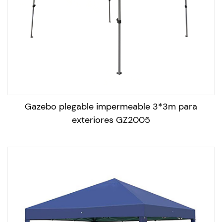
Para mantener un gabezo al aire libre en buenas
condiciones, siga estos pasos:
Limpie el dosel regularmente: use una solución de jabón
suave y un paño suave para limpiar el dosel y eliminar
cualquier suciedad o manchas. Enjuague con agua y
deje que se seque al aire por completo.
Guárdelo correctamente: cuando no esté en uso, guarde
Gazebo plegable impermeable 3*3m para
el cenador en un lugar seco y cúbralo con una cubierta
exteriores GZ2005
protectora para evitar el polvo y la acumulación de
suciedad.
Inspeccione el marco: inspeccione regularmente el
marco para obtener cualquier signo de corrosión o
daño, y apriete los pernos o tornillos sueltos.
Proteja de las condiciones climáticas duras: evite