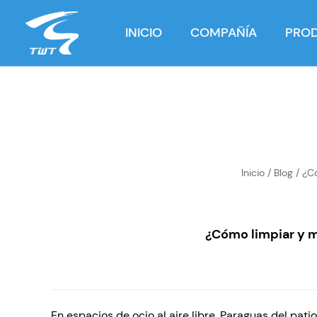
INICIO
COMPAÑÍA
PRO
Inicio
/
Blog
/
¿C
¿Cómo limpiar y 
En espacios de ocio al aire libre,
Paraguas del pati