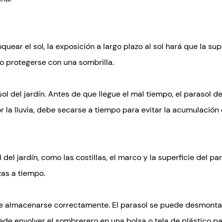
uear el sol, la exposición a largo plazo al sol hará que la su
o protegerse con una sombrilla.
sol del jardín. Antes de que llegue el mal tiempo, el parasol 
r la lluvia, debe secarse a tiempo para evitar la acumulación
el jardín, como las costillas, el marco y la superficie del para
as a tiempo.
ebe almacenarse correctamente. El parasol se puede desmontar
ede envolver el sombrerero en una bolsa o tela de plástico par