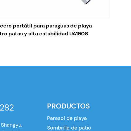
cero portátil para paraguas de playa
tro patas y alta estabilidad UA1908
PRODUCTOS
282
Parasol de playa
e Shangyu,
Sombrilla de patio