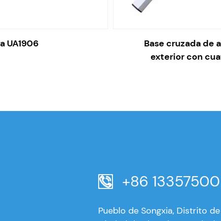
ya UA1906
Base cruzada de a
exterior con cua
+86 13357500
Pueblo de Songxia, Distrito d