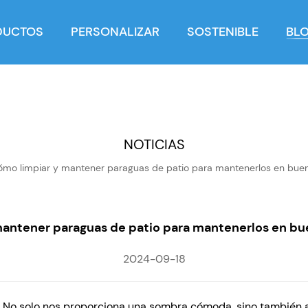
DUCTOS
PERSONALIZAR
SOSTENIBLE
BL
NOTICIAS
ómo limpiar y mantener paraguas de patio para mantenerlos en bue
mantener paraguas de patio para mantenerlos en bu
2024-09-18
o
No solo nos proporciona una sombra cómoda, sino también a l